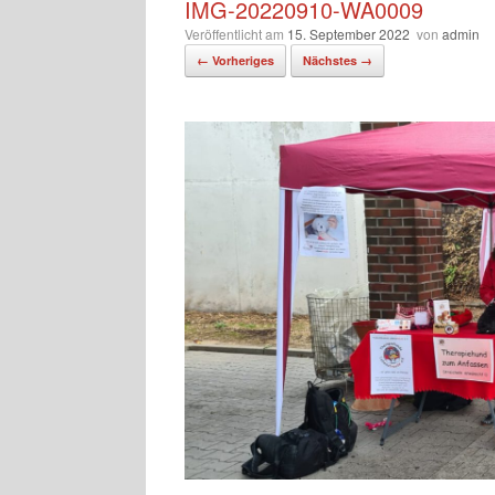
IMG-20220910-WA0009
Veröffentlicht am
15. September 2022
von
admin
← Vorheriges
Nächstes →