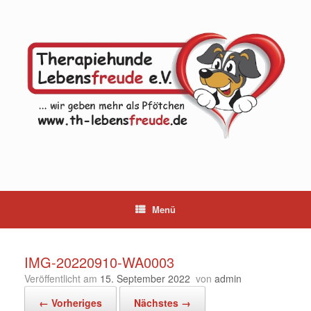
Zum
Inhalt
springen
Menü
IMG-20220910-WA0003
Veröffentlicht am
15. September 2022
von
admin
← Vorheriges
Nächstes →