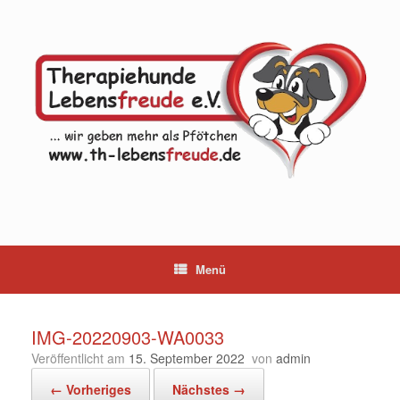
Zum
Inhalt
springen
Menü
IMG-20220903-WA0033
Veröffentlicht am
15. September 2022
von
admin
← Vorheriges
Nächstes →