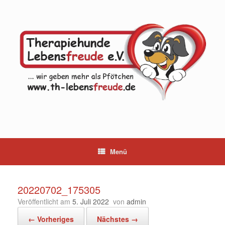
Zum
Inhalt
springen
Menü
20220702_175305
Veröffentlicht am
5. Juli 2022
von
admin
← Vorheriges
Nächstes →